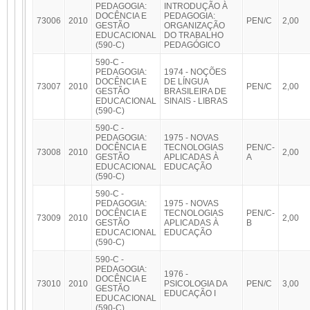
PEDAGOGIA:
INTRODUÇÃO À
DOCÊNCIA E
PEDAGOGIA:
73006
2010
PEN/C
2,00
GESTÃO
ORGANIZAÇÃO
EDUCACIONAL
DO TRABALHO
(590-C)
PEDAGÓGICO
590-C -
PEDAGOGIA:
1974 - NOÇÕES
DOCÊNCIA E
DE LÍNGUA
73007
2010
PEN/C
2,00
GESTÃO
BRASILEIRA DE
EDUCACIONAL
SINAIS - LIBRAS
(590-C)
590-C -
PEDAGOGIA:
1975 - NOVAS
DOCÊNCIA E
TECNOLOGIAS
PEN/C-
73008
2010
2,00
GESTÃO
APLICADAS À
A
EDUCACIONAL
EDUCAÇÃO
(590-C)
590-C -
PEDAGOGIA:
1975 - NOVAS
DOCÊNCIA E
TECNOLOGIAS
PEN/C-
73009
2010
2,00
GESTÃO
APLICADAS À
B
EDUCACIONAL
EDUCAÇÃO
(590-C)
590-C -
PEDAGOGIA:
1976 -
DOCÊNCIA E
73010
2010
PSICOLOGIA DA
PEN/C
3,00
GESTÃO
EDUCAÇÃO I
EDUCACIONAL
(590-C)