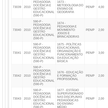
PEDAGOGIA:
1673 -
DOCÊNCIA E
METODOLOGIA DO
73039
2010
PEN/P
4,00
GESTÃO
ENSINO DE
EDUCACIONAL
GEOGRAFIA
(590-P)
590-P -
1674 -
PEDAGOGIA:
PEDAGOGIA E
DOCÊNCIA E
73040
2010
MOVIMENTO:
PEN/P
2,00
GESTÃO
JOGOS E
EDUCACIONAL
BRINCADEIRAS
(590-P)
590-P -
1675 - POLÍTICAS
PEDAGOGIA:
EDUCACIONAIS,
DOCÊNCIA E
ORGANIZAÇÃO E
73041
2010
PEN/P
3,00
GESTÃO
FUNCIONAMENTO
EDUCACIONAL
DA EDUCAÇÃO
(590-P)
BÁSICA
590-P -
PEDAGOGIA:
1676 - EDUCAÇÃO
DOCÊNCIA E
73042
2010
E FORMAÇÃO
PEN/P
2,00
GESTÃO
PROFISSIONAL
EDUCACIONAL
(590-P)
590-P -
1677 - ESTÁGIO
PEDAGOGIA:
SUPERVISIONADO
DOCÊNCIA E
NAS DISCIPLINAS
73043
2010
PEN/P
2,00
GESTÃO
PEDAGÓGICAS
EDUCACIONAL
DO ENSINO
(590-P)
MÉDIO