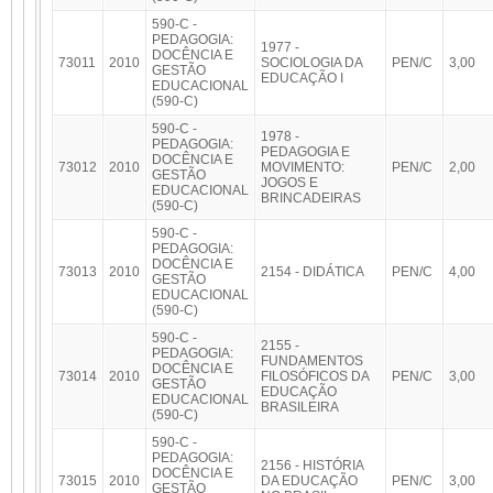
590-C -
PEDAGOGIA:
1977 -
DOCÊNCIA E
73011
2010
SOCIOLOGIA DA
PEN/C
3,00
GESTÃO
EDUCAÇÃO I
EDUCACIONAL
(590-C)
590-C -
1978 -
PEDAGOGIA:
PEDAGOGIA E
DOCÊNCIA E
73012
2010
MOVIMENTO:
PEN/C
2,00
GESTÃO
JOGOS E
EDUCACIONAL
BRINCADEIRAS
(590-C)
590-C -
PEDAGOGIA:
DOCÊNCIA E
73013
2010
2154 - DIDÁTICA
PEN/C
4,00
GESTÃO
EDUCACIONAL
(590-C)
590-C -
2155 -
PEDAGOGIA:
FUNDAMENTOS
DOCÊNCIA E
73014
2010
FILOSÓFICOS DA
PEN/C
3,00
GESTÃO
EDUCAÇÃO
EDUCACIONAL
BRASILEIRA
(590-C)
590-C -
PEDAGOGIA:
2156 - HISTÓRIA
DOCÊNCIA E
73015
2010
DA EDUCAÇÃO
PEN/C
3,00
GESTÃO