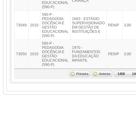
CRIANÇA
EDUCACIONAL
(590-P)
590-P -
PEDAGOGIA:
1683 - ESTÁGIO
DOCÊNCIA E
SUPERVISIONADO
73049
2010
PEN/P
3,00
GESTÃO
EM GESTÃO DE
EDUCACIONAL
INSTITUIÇÕES E
(590-P)
590-P -
PEDAGOGIA:
1970 -
DOCÊNCIA E
FUNDAMENTOS
73050
2010
PEN/P
3,00
GESTÃO
DA EDUCAÇÃO
EDUCACIONAL
INFANTIL
(590-P)
Primeira
Anterior
1458
14