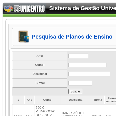
Sistema de Gestão Univer
Pesquisa de Planos de Ensino
Ano:
Curso:
Disciplina:
Turma:
Buscar
Hora
#
Ano
Curso
Disciplina
Turma
semana
590-C -
PEDAGOGIA:
1682 - SAÚDE E
DOCÊNCIA E