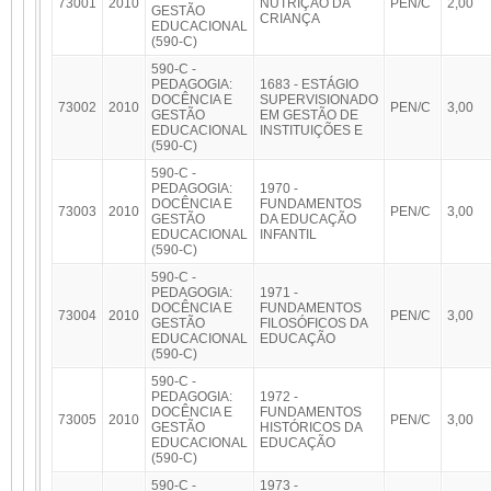
73001
2010
NUTRIÇÃO DA
PEN/C
2,00
GESTÃO
CRIANÇA
EDUCACIONAL
(590-C)
590-C -
PEDAGOGIA:
1683 - ESTÁGIO
DOCÊNCIA E
SUPERVISIONADO
73002
2010
PEN/C
3,00
GESTÃO
EM GESTÃO DE
EDUCACIONAL
INSTITUIÇÕES E
(590-C)
590-C -
PEDAGOGIA:
1970 -
DOCÊNCIA E
FUNDAMENTOS
73003
2010
PEN/C
3,00
GESTÃO
DA EDUCAÇÃO
EDUCACIONAL
INFANTIL
(590-C)
590-C -
PEDAGOGIA:
1971 -
DOCÊNCIA E
FUNDAMENTOS
73004
2010
PEN/C
3,00
GESTÃO
FILOSÓFICOS DA
EDUCACIONAL
EDUCAÇÃO
(590-C)
590-C -
PEDAGOGIA:
1972 -
DOCÊNCIA E
FUNDAMENTOS
73005
2010
PEN/C
3,00
GESTÃO
HISTÓRICOS DA
EDUCACIONAL
EDUCAÇÃO
(590-C)
590-C -
1973 -