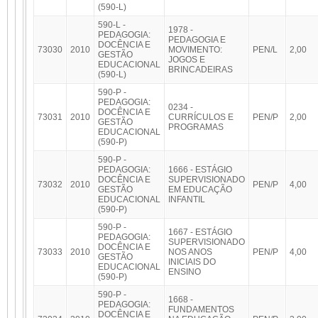
(590-L)
590-L -
1978 -
PEDAGOGIA:
PEDAGOGIA E
DOCÊNCIA E
73030
2010
MOVIMENTO:
PEN/L
2,00
GESTÃO
JOGOS E
EDUCACIONAL
BRINCADEIRAS
(590-L)
590-P -
PEDAGOGIA:
0234 -
DOCÊNCIA E
73031
2010
CURRÍCULOS E
PEN/P
2,00
GESTÃO
PROGRAMAS
EDUCACIONAL
(590-P)
590-P -
PEDAGOGIA:
1666 - ESTÁGIO
DOCÊNCIA E
SUPERVISIONADO
73032
2010
PEN/P
4,00
GESTÃO
EM EDUCAÇÃO
EDUCACIONAL
INFANTIL
(590-P)
590-P -
1667 - ESTÁGIO
PEDAGOGIA:
SUPERVISIONADO
DOCÊNCIA E
73033
2010
NOS ANOS
PEN/P
4,00
GESTÃO
INICIAIS DO
EDUCACIONAL
ENSINO
(590-P)
590-P -
1668 -
PEDAGOGIA:
FUNDAMENTOS
DOCÊNCIA E