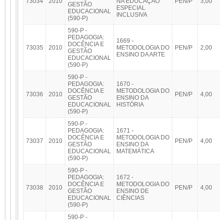
73034
2010
NA EDUCAÇÃO
PEN/P
3,00
GESTÃO
ESPECIAL
EDUCACIONAL
INCLUSIVA
(590-P)
590-P -
PEDAGOGIA:
1669 -
DOCÊNCIA E
73035
2010
METODOLOGIA DO
PEN/P
2,00
GESTÃO
ENSINO DA ARTE
EDUCACIONAL
(590-P)
590-P -
PEDAGOGIA:
1670 -
DOCÊNCIA E
METODOLOGIA DO
73036
2010
PEN/P
4,00
GESTÃO
ENSINO DA
EDUCACIONAL
HISTÓRIA
(590-P)
590-P -
PEDAGOGIA:
1671 -
DOCÊNCIA E
METODOLOGIA DO
73037
2010
PEN/P
4,00
GESTÃO
ENSINO DA
EDUCACIONAL
MATEMÁTICA
(590-P)
590-P -
PEDAGOGIA:
1672 -
DOCÊNCIA E
METODOLOGIA DO
73038
2010
PEN/P
4,00
GESTÃO
ENSINO DE
EDUCACIONAL
CIÊNCIAS
(590-P)
590-P -