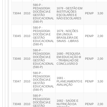
590-P -
PEDAGOGIA:
1678 - GESTÃO EM
DOCÊNCIA E
INSTITUIÇÕES
73044
2010
PEN/P
3,00
GESTÃO
ESCOLARES E
EDUCACIONAL
NÃO ESCOLARES
(590-P)
590-P -
PEDAGOGIA:
1679 - NOÇÕES
DOCÊNCIA E
EM LÍNGUA
73045
2010
PEN/P
2,00
GESTÃO
BRASILEIRA DE
EDUCACIONAL
SINAIS - LIBRAS
(590-P)
590-P -
PEDAGOGIA:
1680 - PESQUISA
DOCÊNCIA E
EM EDUCAÇÃO III
73046
2010
PEN/P
2,00
GESTÃO
- TRABALHO DE
EDUCACIONAL
CONCLUSÃO D
(590-P)
590-P -
PEDAGOGIA:
1681 -
DOCÊNCIA E
73047
2010
PLANEJAMENTO E
PEN/P
3,00
GESTÃO
AVALIAÇÃO
EDUCACIONAL
(590-P)
590-P -
PEDAGOGIA:
1682 - SAÚDE E
DOCÊNCIA E
73048
2010
NUTRIÇÃO DA
PEN/P
2,00
GESTÃO