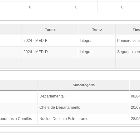
0
0
0
Turma
Turno
Tipo
2024 - MED-F
Integral
Primeiro sem
2024 - MED-D
Integral
Segundo sem
Subcategoria
Departamental
08/0
Chefe de Departamento
20/0
orárias e Comitês
Núcleo Docente Estruturante
28/0