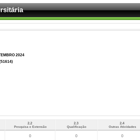
sitária
ETEMBRO 2024
51614)
2.2
2.3
2.4
Pesquisa e Extensão
Qualificação
Outras Atividades
0
0
0