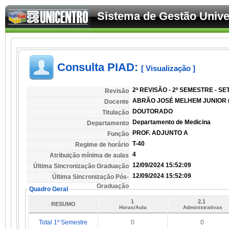
Sistema de Gestão Univer
Consulta PIAD:
[ Visualização ]
2ª REVISÃO - 2º SEMESTRE - S
Revisão
ABRÃO JOSÉ MELHEM JUNIOR (
Docente
DOUTORADO
Titulação
Departamento de Medicina
Departamento
PROF. ADJUNTO A
Função
T-40
Regime de horário
4
Atribuição mínima de aulas
12/09/2024 15:52:09
Última Sincronização Graduação
12/09/2024 15:52:09
Última Sincronização Pós-
Graduação
Quadro Geral
1
2.1
RESUMO
Horas/Aula
Administrativas
Total 1º Semestre
0
0