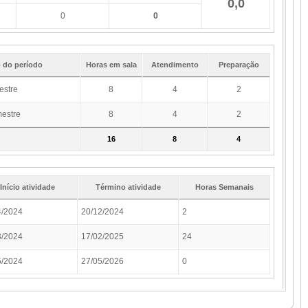
0,0
0
0
 do período
Horas em sala
Atendimento
Preparação
estre
8
4
2
estre
8
4
2
16
8
4
Início atividade
Término atividade
Horas Semanais
4/2024
20/12/2024
2
3/2024
17/02/2025
24
5/2024
27/05/2026
0