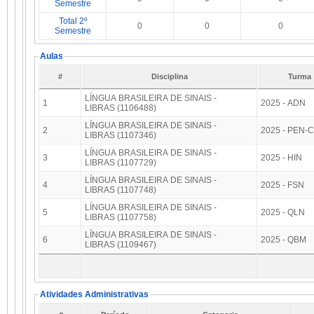
Semestre
Total 2º
0
0
0
Semestre
Aulas
#
Disciplina
Turma
LÍNGUA BRASILEIRA DE SINAIS -
1
2025 - ADN
LIBRAS (1106488)
LÍNGUA BRASILEIRA DE SINAIS -
2
2025 - PEN-C
LIBRAS (1107346)
LÍNGUA BRASILEIRA DE SINAIS -
3
2025 - HIN
LIBRAS (1107729)
LÍNGUA BRASILEIRA DE SINAIS -
4
2025 - FSN
LIBRAS (1107748)
LÍNGUA BRASILEIRA DE SINAIS -
5
2025 - QLN
LIBRAS (1107758)
LÍNGUA BRASILEIRA DE SINAIS -
6
2025 - QBM
LIBRAS (1109467)
Atividades Administrativas