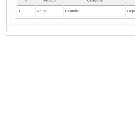
#
Período
Categoria
1
Anual
Reunião
Depa