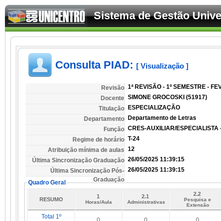
Sistema de Gestão Univer
Consulta PIAD:
[ Visualização ]
1ª REVISÃO - 1º SEMESTRE - F
Revisão
SIMONE GROCOSKI (51917)
Docente
ESPECIALIZAÇÃO
Titulação
Departamento de Letras
Departamento
CRES-AUXILIAR/ESPECIALISTA 
Função
T-24
Regime de horário
12
Atribuição mínima de aulas
26/05/2025 11:39:15
Última Sincronização Graduação
26/05/2025 11:39:15
Última Sincronização Pós-
Graduação
Quadro Geral
2.2
1
2.1
RESUMO
Pesquisa e
Horas/Aula
Administrativas
Extensão
Total 1º
0
0
0